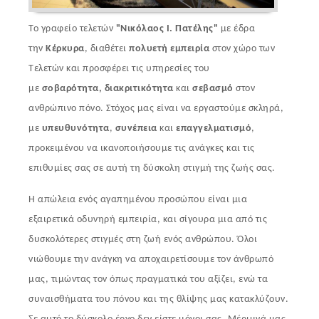
Το γραφείο τελετών
"Νικόλαος Ι. Πατέλης"
με έδρα
την
Κέρκυρα
, διαθέτει
πολυετή εμπειρία
στον χώρο των
Τελετών και προσφέρει τις υπηρεσίες του
με
σοβαρότητα,
διακριτικότητα
και
σεβασμό
στον
ανθρώπινο πόνο. Στόχος μας είναι να εργαστούμε σκληρά,
με
υπευθυνότητα
,
συνέπεια
και
επαγγελματισμό
,
προκειμένου να ικανοποιήσουμε τις ανάγκες και τις
επιθυμίες σας σε αυτή τη δύσκολη στιγμή της ζωής σας.
Η απώλεια ενός αγαπημένου προσώπου είναι μια
εξαιρετικά οδυνηρή εμπειρία, και σίγουρα μια από τις
δυσκολότερες στιγμές στη ζωή ενός ανθρώπου. Όλοι
νιώθουμε την ανάγκη να αποχαιρετίσουμε τον άνθρωπό
μας, τιμώντας τον όπως πραγματικά του αξίζει, ενώ τα
συναισθήματα του πόνου και της θλίψης μας κατακλύζουν.