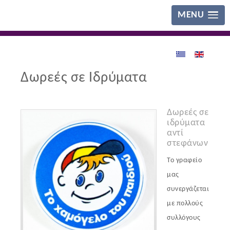
MENU
Δωρεές σε Ιδρύματα
Δωρεές σε
ιδρύματα
αντί
στεφάνων
Το γραφείο
μας
συνεργάζεται
με πολλούς
συλλόγους