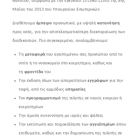
θανάτου, σύμφωνα με την εγκύκλιο 131360/12503 της 8ης
Μαΐου του 2013 του Υπουργείου Εσωτερικών.
Διαθέτουμε
έμπειρο
προσωπικό, με υψηλή
κατανόηση
προς εσάς, για την αποτελεσματικότερη διεκπεραίωση των
διαδικασιών. Πιο συγκεκριμένα, αναλαμβάνουμε:
Τη
μεταφορά
του αγαπημένου σας προσώπου από το
σπίτι ή το νοσοκομείο στο κοιμητήριο, καθώς και
τη
φροντίδα
του
Την έκδοση όλων των απαραίτητων
εγγράφων
για την
ταφή,
από τις αρμόδιες
υπηρεσίες
Τον
προγραμματισμό
της τελετής σε ναούς ενοριών ή
κοιμητηρίων
Την άμεση συνεννόηση με ιερείς και ψάλτες
Την εκτύπωση και τοιχοκόλληση των
αγγελτηρίων
όπου
επιθυμείτε, καθώς και την δημοσίευση της τελετής σε