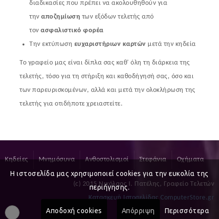
διαδικασίες που πρέπει να ακολουθηθούν για
την
αποζημίωση
των εξόδων τελετής από
τον
ασφαλιστικό φορέα
Την εκτύπωση
ευχαριστήριων καρτών
μετά την κηδεία
Το γραφείο μας είναι δίπλα σας καθ' όλη τη διάρκεια της
τελετής, τόσο για τη στήριξη και καθοδήγησή σας, όσο και
των παρευρισκομένων, αλλά και μετά την ολοκλήρωση της
τελετής για οτιδήποτε χρειαστείτε.
Κηδείες
Μνημόσυνα
Ανθοστολισμοί
Στεφάνια
Οχήματα
Η ιστοσελίδα μας χρησιμοποιεί cookies για την ευκολία της
(c) 2015 Νικόλαος Ι. Πατέλης, Γραφείο Τελετών
περιήγησης.
Κατασκευή Ιστοσελίδας ComputerStore.gr
Αποδοχή cookies
Απόρριψη
Περισσότερα